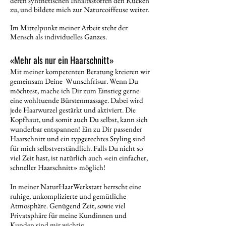
deren synthetischen Inhaltsstoffen den Rücken
zu, und bildete mich zur Naturcoiffeuse weiter.
Im Mittelpunkt meiner Arbeit steht der
Mensch als individuelles Ganzes.
«Mehr als nur ein Haarschnitt»
Mit meiner kompetenten Beratung kreieren wir
gemeinsam Deine Wunschfrisur. Wenn Du
möchtest, mache ich Dir zum Einstieg gerne
eine wohltuende Bürstenmassage. Dabei wird
jede Haarwurzel gestärkt und aktiviert. Die
Kopfhaut, und somit auch Du selbst, kann sich
wunderbar entspannen! Ein zu Dir passender
Haarschnitt und ein typgerechtes Styling sind
für mich selbstverständlich. Falls Du nicht so
viel Zeit hast, ist natürlich auch «ein einfacher,
schneller Haarschnitt» möglich!
In meiner NaturHaarWerkstatt herrscht eine
ruhige, unkomplizierte und gemütliche
Atmosphäre. Genügend Zeit, sowie viel
Privatsphäre für meine Kundinnen und
Kunden sind mir wichtig.